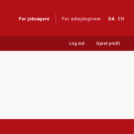
For jobsøgere
For arbejdsgivere
DA
EN
Log ind
Opret profil