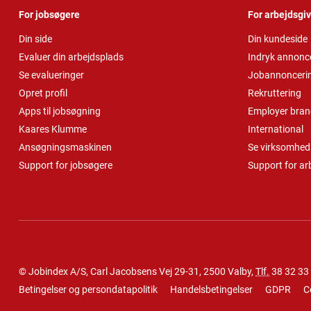
For jobsøgere
For arbejdsgi
Din side
Din kundeside
Evaluer din arbejdsplads
Indryk annonc
Se evalueringer
Jobannonceri
Opret profil
Rekruttering
Apps til jobsøgning
Employer bran
Kaares Klumme
International
Ansøgningsmaskinen
Se virksomheds
Support for jobsøgere
Support for ar
© Jobindex A/S, Carl Jacobsens Vej 29-31, 2500 Valby,
Tlf.
38 32 33
Betingelser og persondatapolitik
Handelsbetingelser
GDPR
C