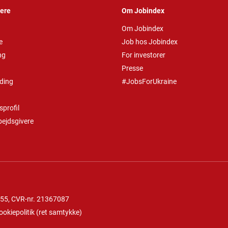
vere
Om Jobindex
Om Jobindex
e
Job hos Jobindex
ng
For investorer
Presse
ding
#JobsForUkraine
profil
bejdsgivere
 55
, CVR-nr. 21367087
ookiepolitik
(
ret samtykke
)