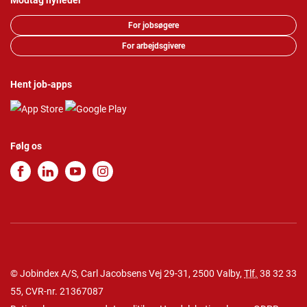
Modtag nyheder
For jobsøgere
For arbejdsgivere
Hent job-apps
Følg os
© Jobindex A/S, Carl Jacobsens Vej 29-31, 2500 Valby,
Tlf.
38 32 33
55
, CVR-nr. 21367087