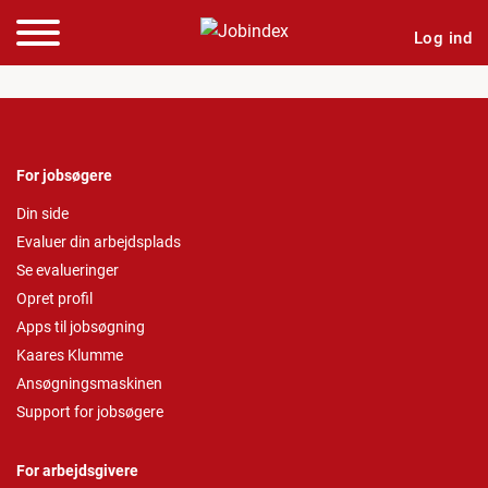
Log ind
For jobsøgere
Din side
Evaluer din arbejdsplads
Se evalueringer
Opret profil
Apps til jobsøgning
Kaares Klumme
Ansøgningsmaskinen
Support for jobsøgere
For arbejdsgivere