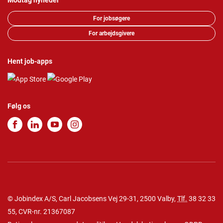
Modtag nyheder
For jobsøgere
For arbejdsgivere
Hent job-apps
Følg os
© Jobindex A/S, Carl Jacobsens Vej 29-31, 2500 Valby,
Tlf.
38 32 33
55
, CVR-nr. 21367087