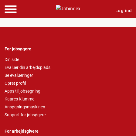
Log ind
For jobsøgere
Din side
Evaluer din arbejdsplads
Se evalueringer
Opret profil
Apps til jobsøgning
Kaares Klumme
Ansøgningsmaskinen
Support for jobsøgere
For arbejdsgivere