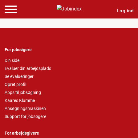
Log ind
For jobsøgere
Din side
Evaluer din arbejdsplads
Se evalueringer
Opret profil
Apps til jobsøgning
Kaares Klumme
Ansøgningsmaskinen
Support for jobsøgere
For arbejdsgivere