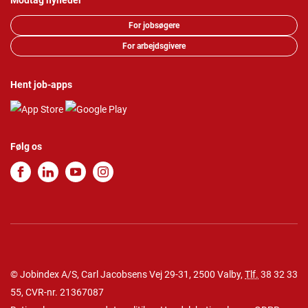
Modtag nyheder
For jobsøgere
For arbejdsgivere
Hent job-apps
Følg os
© Jobindex A/S, Carl Jacobsens Vej 29-31, 2500 Valby,
Tlf.
38 32 33
55
, CVR-nr. 21367087