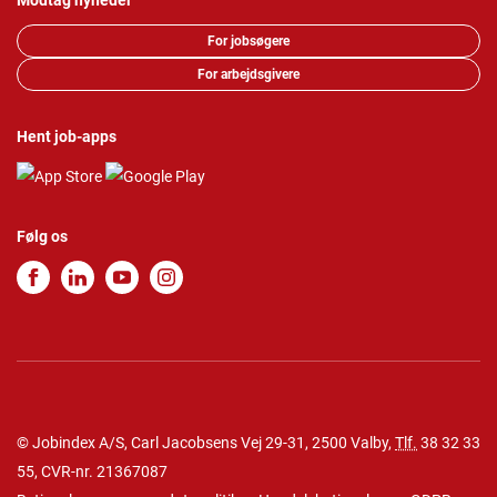
Modtag nyheder
For jobsøgere
For arbejdsgivere
Hent job-apps
Følg os
© Jobindex A/S, Carl Jacobsens Vej 29-31, 2500 Valby,
Tlf.
38 32 33
55
, CVR-nr. 21367087