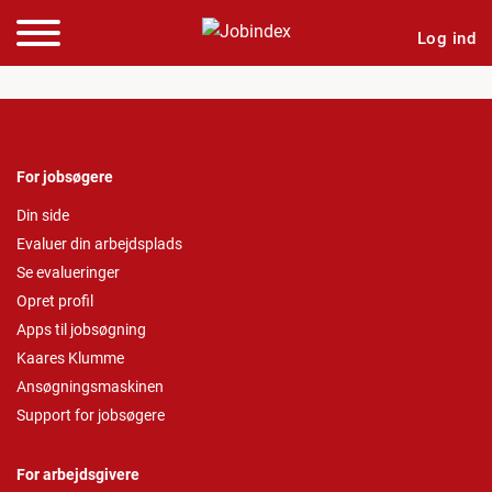
Log ind
For jobsøgere
Din side
Evaluer din arbejdsplads
Se evalueringer
Opret profil
Apps til jobsøgning
Kaares Klumme
Ansøgningsmaskinen
Support for jobsøgere
For arbejdsgivere