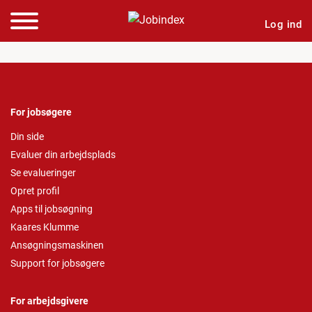
Log ind
For jobsøgere
Din side
Evaluer din arbejdsplads
Se evalueringer
Opret profil
Apps til jobsøgning
Kaares Klumme
Ansøgningsmaskinen
Support for jobsøgere
For arbejdsgivere