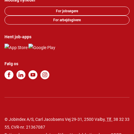
Modtag nyheder
For jobsøgere
For arbejdsgivere
Hent job-apps
Følg os
© Jobindex A/S, Carl Jacobsens Vej 29-31, 2500 Valby,
Tlf.
38 32 33
55
, CVR-nr. 21367087