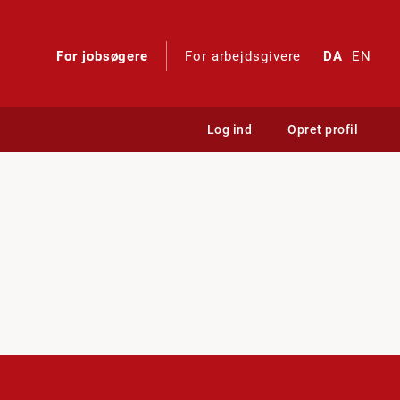
For jobsøgere
For arbejdsgivere
DA
EN
Log ind
Opret profil