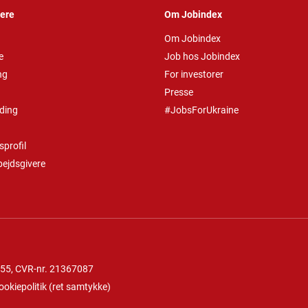
vere
Om Jobindex
Om Jobindex
e
Job hos Jobindex
ng
For investorer
Presse
ding
#JobsForUkraine
profil
bejdsgivere
 55
, CVR-nr. 21367087
ookiepolitik
(
ret samtykke
)