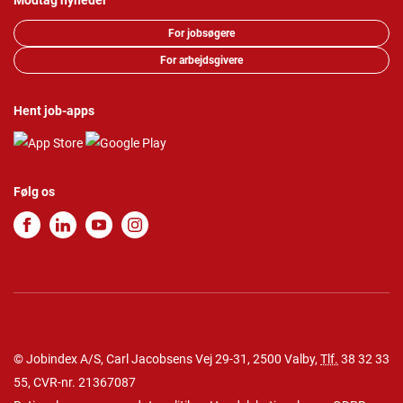
Modtag nyheder
For jobsøgere
For arbejdsgivere
Hent job-apps
Følg os
© Jobindex A/S, Carl Jacobsens Vej 29-31, 2500 Valby,
Tlf.
38 32 33
55
, CVR-nr. 21367087