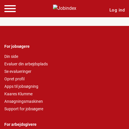
Log ind
For jobsøgere
Din side
Evaluer din arbejdsplads
Se evalueringer
Opret profil
Apps til jobsøgning
Kaares Klumme
Ansøgningsmaskinen
Support for jobsøgere
For arbejdsgivere