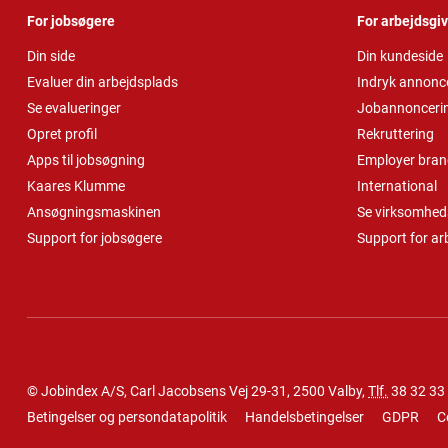
For jobsøgere
For arbejdsgi
Din side
Din kundeside
Evaluer din arbejdsplads
Indryk annonc
Se evalueringer
Jobannonceri
Opret profil
Rekruttering
Apps til jobsøgning
Employer bran
Kaares Klumme
International
Ansøgningsmaskinen
Se virksomheds
Support for jobsøgere
Support for ar
© Jobindex A/S, Carl Jacobsens Vej 29-31, 2500 Valby,
Tlf.
38 32 33
Betingelser og persondatapolitik
Handelsbetingelser
GDPR
C