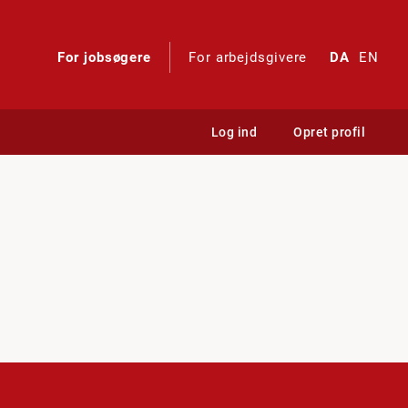
For jobsøgere
For arbejdsgivere
DA
EN
Log ind
Opret profil