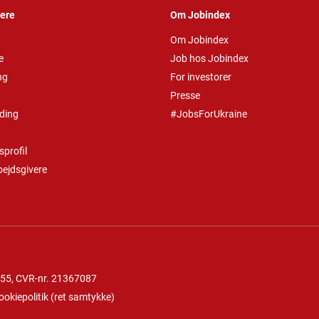
vere
Om Jobindex
Om Jobindex
e
Job hos Jobindex
ng
For investorer
Presse
ding
#JobsForUkraine
profil
bejdsgivere
 55
, CVR-nr. 21367087
ookiepolitik
(
ret samtykke
)