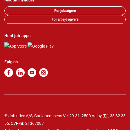
Modtag nyheder
For jobsøgere
For arbejdsgivere
Hent job-apps
Følg os
© Jobindex A/S, Carl Jacobsens Vej 29-31, 2500 Valby,
Tlf.
38 32 33
55
, CVR-nr. 21367087