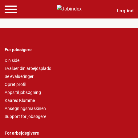
Log ind
For jobsøgere
Din side
Evaluer din arbejdsplads
Se evalueringer
Opret profil
Apps til jobsøgning
Kaares Klumme
Ansøgningsmaskinen
Support for jobsøgere
For arbejdsgivere