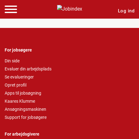
Log ind
For jobsøgere
Din side
Evaluer din arbejdsplads
Se evalueringer
Opret profil
Apps til jobsøgning
Kaares Klumme
Ansøgningsmaskinen
Support for jobsøgere
For arbejdsgivere