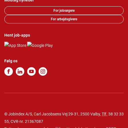
Modtag nyheder
For jobsøgere
For arbejdsgivere
Hent job-apps
Følg os
© Jobindex A/S, Carl Jacobsens Vej 29-31, 2500 Valby,
Tlf.
38 32 33
55
, CVR-nr. 21367087