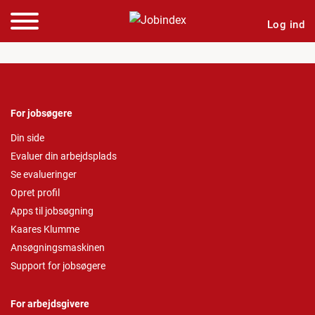
Log ind
For jobsøgere
Din side
Evaluer din arbejdsplads
Se evalueringer
Opret profil
Apps til jobsøgning
Kaares Klumme
Ansøgningsmaskinen
Support for jobsøgere
For arbejdsgivere