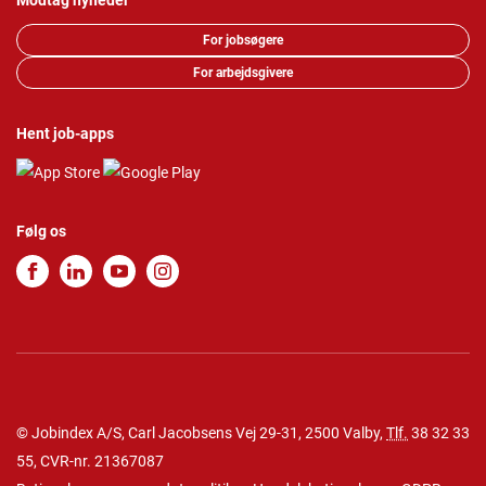
Modtag nyheder
For jobsøgere
For arbejdsgivere
Hent job-apps
Følg os
© Jobindex A/S, Carl Jacobsens Vej 29-31, 2500 Valby,
Tlf.
38 32 33
55
, CVR-nr. 21367087