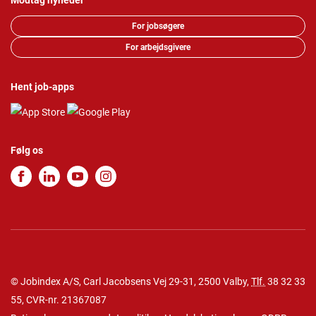
Modtag nyheder
For jobsøgere
For arbejdsgivere
Hent job-apps
Følg os
© Jobindex A/S, Carl Jacobsens Vej 29-31, 2500 Valby,
Tlf.
38 32 33
55
, CVR-nr. 21367087