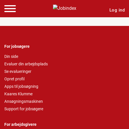
Log ind
For jobsøgere
Din side
Evaluer din arbejdsplads
Se evalueringer
Opret profil
Apps til jobsøgning
Kaares Klumme
Ansøgningsmaskinen
Support for jobsøgere
For arbejdsgivere