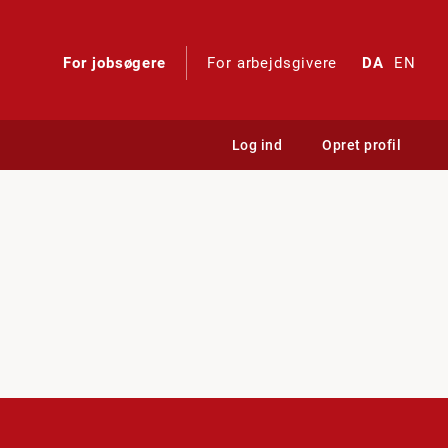
For jobsøgere
For arbejdsgivere
DA
EN
Log ind
Opret profil