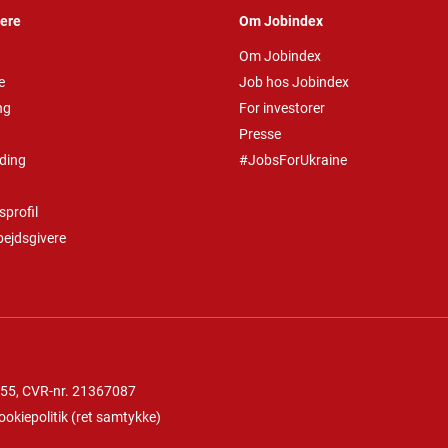
vere
Om Jobindex
Om Jobindex
e
Job hos Jobindex
ng
For investorer
Presse
ding
#JobsForUkraine
profil
bejdsgivere
 55
, CVR-nr. 21367087
ookiepolitik
(
ret samtykke
)