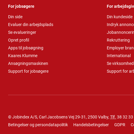
For jobsøgere
For arbejdsgi
Din side
Din kundeside
Evaluer din arbejdsplads
Indryk annonc
Se evalueringer
Jobannonceri
Opret profil
Rekruttering
Apps til jobsøgning
Employer bran
Kaares Klumme
International
Ansøgningsmaskinen
Se virksomheds
Support for jobsøgere
Support for ar
© Jobindex A/S, Carl Jacobsens Vej 29-31, 2500 Valby,
Tlf.
38 32 33
Betingelser og persondatapolitik
Handelsbetingelser
GDPR
C