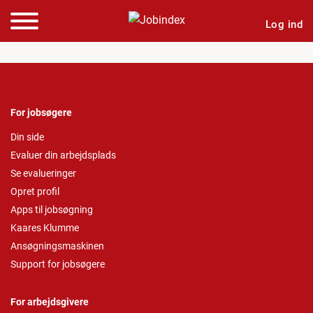
Log ind
For jobsøgere
Din side
Evaluer din arbejdsplads
Se evalueringer
Opret profil
Apps til jobsøgning
Kaares Klumme
Ansøgningsmaskinen
Support for jobsøgere
For arbejdsgivere