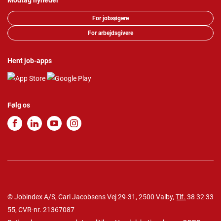
Modtag nyheder
For jobsøgere
For arbejdsgivere
Hent job-apps
Følg os
© Jobindex A/S, Carl Jacobsens Vej 29-31, 2500 Valby,
Tlf.
38 32 33
55
, CVR-nr. 21367087