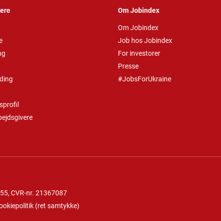
vere
Om Jobindex
Om Jobindex
e
Job hos Jobindex
ng
For investorer
Presse
ding
#JobsForUkraine
profil
bejdsgivere
 55
, CVR-nr. 21367087
ookiepolitik
(
ret samtykke
)