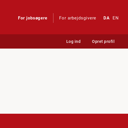
For jobsøgere
For arbejdsgivere
DA
EN
Log ind
Opret profil