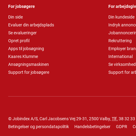
For jobsøgere
For arbejdsgi
Din side
Din kundeside
Evaluer din arbejdsplads
Indryk annonc
Se evalueringer
Jobannonceri
Opret profil
Rekruttering
Apps til jobsøgning
Employer bran
Kaares Klumme
International
Ansøgningsmaskinen
Se virksomheds
Support for jobsøgere
Support for ar
© Jobindex A/S, Carl Jacobsens Vej 29-31, 2500 Valby,
Tlf.
38 32 33
Betingelser og persondatapolitik
Handelsbetingelser
GDPR
C