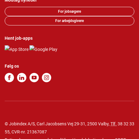
Modtag nyheder
For jobsøgere
For arbejdsgivere
Hent job-apps
Følg os
© Jobindex A/S, Carl Jacobsens Vej 29-31, 2500 Valby,
Tlf.
38 32 33
55
, CVR-nr. 21367087