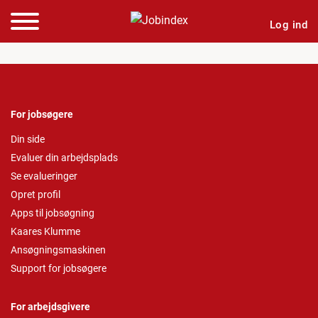
Log ind
For jobsøgere
Din side
Evaluer din arbejdsplads
Se evalueringer
Opret profil
Apps til jobsøgning
Kaares Klumme
Ansøgningsmaskinen
Support for jobsøgere
For arbejdsgivere