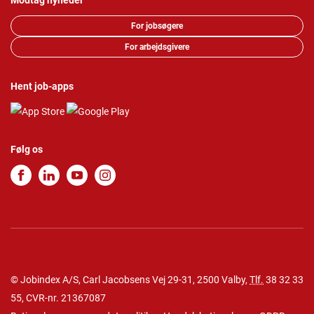
Modtag nyheder
For jobsøgere
For arbejdsgivere
Hent job-apps
Følg os
© Jobindex A/S, Carl Jacobsens Vej 29-31, 2500 Valby,
Tlf.
38 32 33
55
, CVR-nr. 21367087