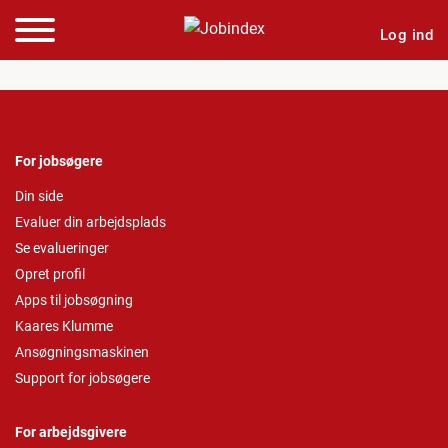
Log ind
For jobsøgere
Din side
Evaluer din arbejdsplads
Se evalueringer
Opret profil
Apps til jobsøgning
Kaares Klumme
Ansøgningsmaskinen
Support for jobsøgere
For arbejdsgivere