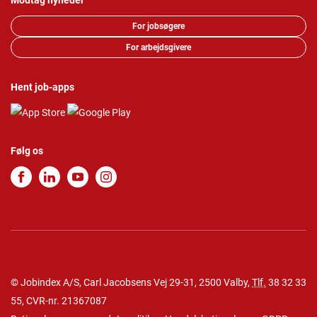
Modtag nyheder
For jobsøgere
For arbejdsgivere
Hent job-apps
Følg os
© Jobindex A/S, Carl Jacobsens Vej 29-31, 2500 Valby,
Tlf.
38 32 33
55
, CVR-nr. 21367087