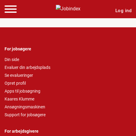
Log ind
For jobsøgere
Din side
Evaluer din arbejdsplads
Se evalueringer
Opret profil
Apps til jobsøgning
Kaares Klumme
Ansøgningsmaskinen
Support for jobsøgere
For arbejdsgivere