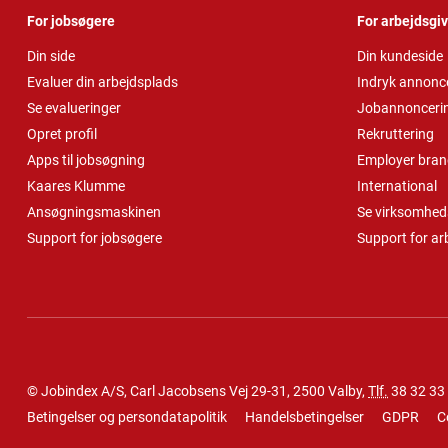
For jobsøgere
For arbejdsgi
Din side
Din kundeside
Evaluer din arbejdsplads
Indryk annonc
Se evalueringer
Jobannonceri
Opret profil
Rekruttering
Apps til jobsøgning
Employer bran
Kaares Klumme
International
Ansøgningsmaskinen
Se virksomheds
Support for jobsøgere
Support for ar
© Jobindex A/S, Carl Jacobsens Vej 29-31, 2500 Valby,
Tlf.
38 32 33
Betingelser og persondatapolitik
Handelsbetingelser
GDPR
C