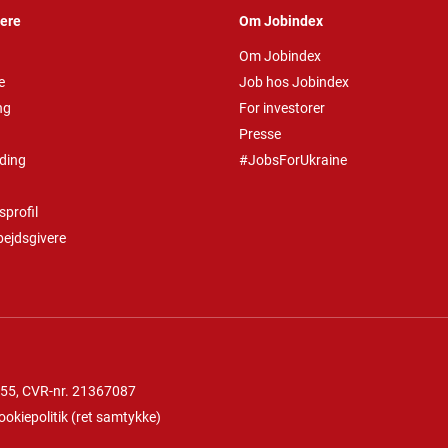
vere
Om Jobindex
Om Jobindex
e
Job hos Jobindex
ng
For investorer
Presse
ding
#JobsForUkraine
profil
bejdsgivere
 55
, CVR-nr. 21367087
ookiepolitik
(
ret samtykke
)