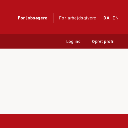
For jobsøgere
For arbejdsgivere
DA
EN
Log ind
Opret profil