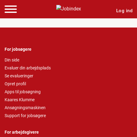
Log ind
For jobsøgere
Din side
Evaluer din arbejdsplads
Se evalueringer
Opret profil
Apps til jobsøgning
Kaares Klumme
Ansøgningsmaskinen
Support for jobsøgere
For arbejdsgivere