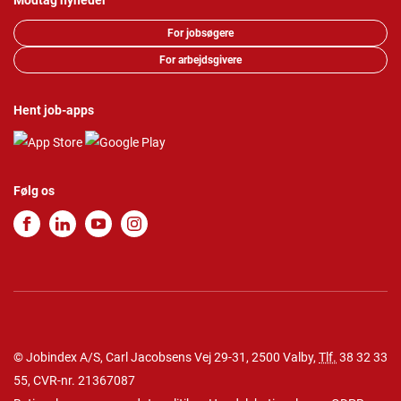
Modtag nyheder
For jobsøgere
For arbejdsgivere
Hent job-apps
Følg os
© Jobindex A/S, Carl Jacobsens Vej 29-31, 2500 Valby,
Tlf.
38 32 33
55
, CVR-nr. 21367087