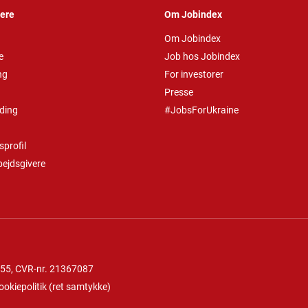
vere
Om Jobindex
Om Jobindex
e
Job hos Jobindex
ng
For investorer
Presse
ding
#JobsForUkraine
profil
bejdsgivere
 55
, CVR-nr. 21367087
ookiepolitik
(
ret samtykke
)