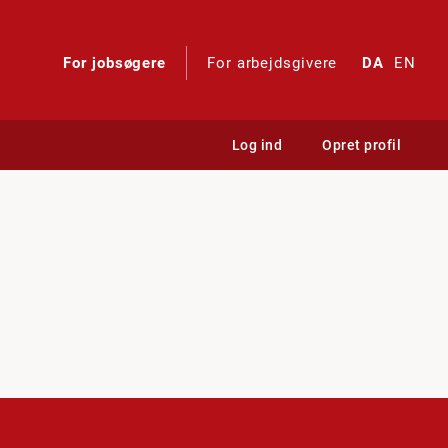
For jobsøgere
For arbejdsgivere
DA
EN
Log ind
Opret profil