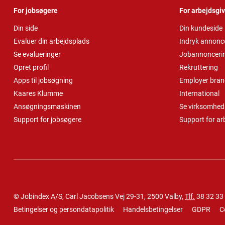
For jobsøgere
For arbejdsgi
Din side
Din kundeside
Evaluer din arbejdsplads
Indryk annonc
Se evalueringer
Jobannonceri
Opret profil
Rekruttering
Apps til jobsøgning
Employer bran
Kaares Klumme
International
Ansøgningsmaskinen
Se virksomheds
Support for jobsøgere
Support for ar
© Jobindex A/S, Carl Jacobsens Vej 29-31, 2500 Valby,
Tlf.
38 32 33
Betingelser og persondatapolitik
Handelsbetingelser
GDPR
C