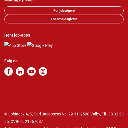
Modtag nyheder
For jobsøgere
For arbejdsgivere
Hent job-apps
Følg os
© Jobindex A/S, Carl Jacobsens Vej 29-31, 2500 Valby,
Tlf.
38 32 33
55
, CVR-nr. 21367087