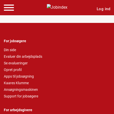
Log ind
For jobsøgere
Din side
Evaluer din arbejdsplads
Se evalueringer
Opret profil
Apps til jobsøgning
Kaares Klumme
Ansøgningsmaskinen
Support for jobsøgere
For arbejdsgivere