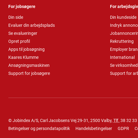
For jobsøgere
For arbejdsgi
Din side
Din kundeside
Evaluer din arbejdsplads
Indryk annonc
Se evalueringer
Jobannonceri
Opret profil
Rekruttering
Apps til jobsøgning
Employer bran
Kaares Klumme
International
Ansøgningsmaskinen
Se virksomheds
Support for jobsøgere
Support for ar
© Jobindex A/S, Carl Jacobsens Vej 29-31, 2500 Valby,
Tlf.
38 32 33
Betingelser og persondatapolitik
Handelsbetingelser
GDPR
C