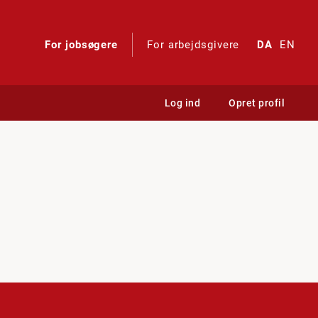
For jobsøgere
For arbejdsgivere
DA
EN
Log ind
Opret profil