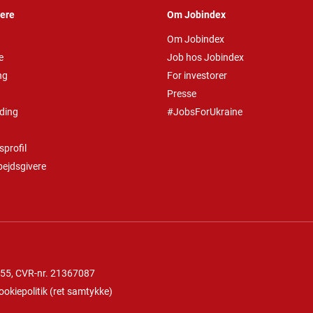
vere
Om Jobindex
Om Jobindex
e
Job hos Jobindex
ng
For investorer
Presse
ding
#JobsForUkraine
profil
bejdsgivere
 55
, CVR-nr. 21367087
ookiepolitik
(
ret samtykke
)