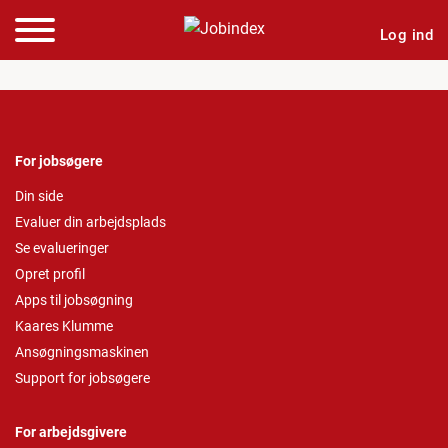
Log ind
For jobsøgere
Din side
Evaluer din arbejdsplads
Se evalueringer
Opret profil
Apps til jobsøgning
Kaares Klumme
Ansøgningsmaskinen
Support for jobsøgere
For arbejdsgivere