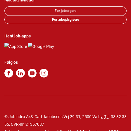
Modtag nyheder
For jobsøgere
For arbejdsgivere
Hent job-apps
Følg os
© Jobindex A/S, Carl Jacobsens Vej 29-31, 2500 Valby,
Tlf.
38 32 33
55
, CVR-nr. 21367087