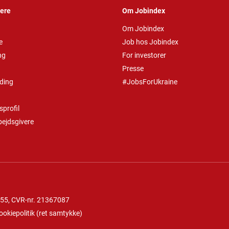
vere
Om Jobindex
Om Jobindex
e
Job hos Jobindex
ng
For investorer
Presse
ding
#JobsForUkraine
profil
bejdsgivere
 55
, CVR-nr. 21367087
ookiepolitik
(
ret samtykke
)