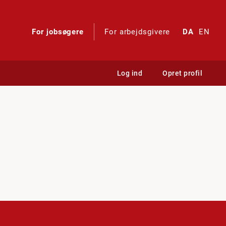
For jobsøgere
For arbejdsgivere
DA
EN
Log ind
Opret profil