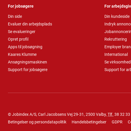
For jobsøgere
For arbejdsgi
Din side
Din kundeside
Evaluer din arbejdsplads
Indryk annonc
Se evalueringer
Jobannonceri
Opret profil
Rekruttering
Apps til jobsøgning
Employer bran
Kaares Klumme
International
Ansøgningsmaskinen
Se virksomheds
Support for jobsøgere
Support for ar
© Jobindex A/S, Carl Jacobsens Vej 29-31, 2500 Valby,
Tlf.
38 32 33
Betingelser og persondatapolitik
Handelsbetingelser
GDPR
C