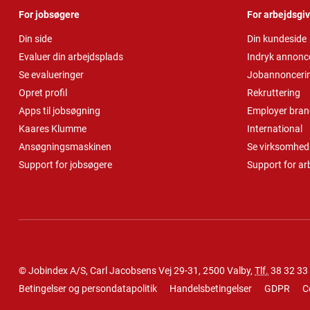
For jobsøgere
For arbejdsgi
Din side
Din kundeside
Evaluer din arbejdsplads
Indryk annonc
Se evalueringer
Jobannonceri
Opret profil
Rekruttering
Apps til jobsøgning
Employer bran
Kaares Klumme
International
Ansøgningsmaskinen
Se virksomheds
Support for jobsøgere
Support for ar
© Jobindex A/S, Carl Jacobsens Vej 29-31, 2500 Valby,
Tlf.
38 32 33
Betingelser og persondatapolitik
Handelsbetingelser
GDPR
C