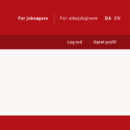
For jobsøgere
For arbejdsgivere
DA
EN
Log ind
Opret profil