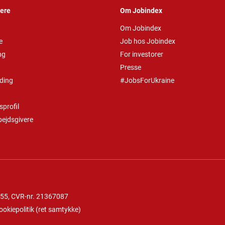
vere
Om Jobindex
Om Jobindex
e
Job hos Jobindex
ng
For investorer
Presse
ding
#JobsForUkraine
profil
bejdsgivere
 55
, CVR-nr. 21367087
ookiepolitik
(
ret samtykke
)