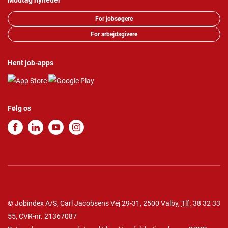
Modtag nyheder
For jobsøgere
For arbejdsgivere
Hent job-apps
Følg os
© Jobindex A/S, Carl Jacobsens Vej 29-31, 2500 Valby,
Tlf.
38 32 33
55
, CVR-nr. 21367087