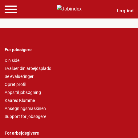
Log ind
For jobsøgere
Din side
Evaluer din arbejdsplads
Se evalueringer
Opret profil
Apps til jobsøgning
Kaares Klumme
Ansøgningsmaskinen
Support for jobsøgere
For arbejdsgivere