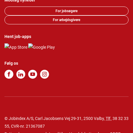
Modtag nyheder
For jobsøgere
For arbejdsgivere
Hent job-apps
Følg os
© Jobindex A/S, Carl Jacobsens Vej 29-31, 2500 Valby,
Tlf.
38 32 33
55
, CVR-nr. 21367087