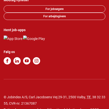
Modtag nyheder
For jobsøgere
For arbejdsgivere
Hent job-apps
Følg os
© Jobindex A/S, Carl Jacobsens Vej 29-31, 2500 Valby,
Tlf.
38 32 33
55
, CVR-nr. 21367087