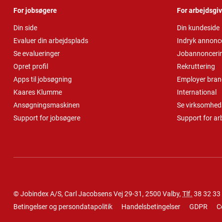
For jobsøgere
For arbejdsgi
Din side
Din kundeside
Evaluer din arbejdsplads
Indryk annonc
Se evalueringer
Jobannonceri
Opret profil
Rekruttering
Apps til jobsøgning
Employer bran
Kaares Klumme
International
Ansøgningsmaskinen
Se virksomheds
Support for jobsøgere
Support for ar
© Jobindex A/S, Carl Jacobsens Vej 29-31, 2500 Valby,
Tlf.
38 32 33
Betingelser og persondatapolitik
Handelsbetingelser
GDPR
C