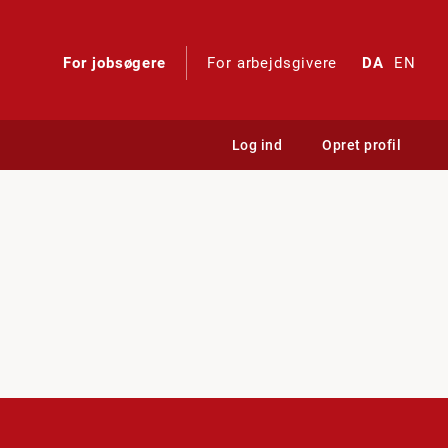
For jobsøgere
For arbejdsgivere
DA
EN
Log ind
Opret profil