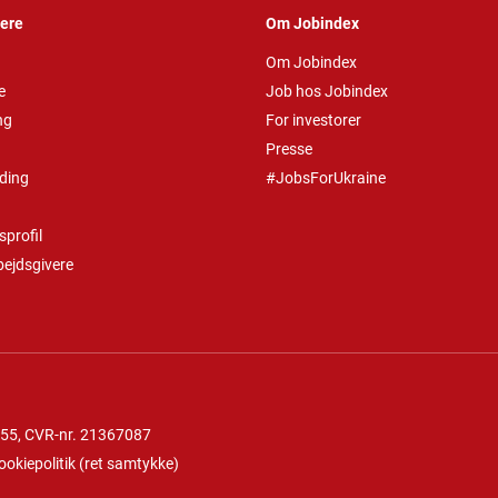
vere
Om Jobindex
Om Jobindex
e
Job hos Jobindex
ng
For investorer
Presse
ding
#JobsForUkraine
profil
bejdsgivere
 55
, CVR-nr. 21367087
ookiepolitik
(
ret samtykke
)