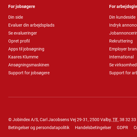
For jobsøgere
For arbejdsgi
Din side
Din kundeside
Evaluer din arbejdsplads
Indryk annonc
Se evalueringer
Jobannonceri
Opret profil
Rekruttering
Apps til jobsøgning
Employer bran
Kaares Klumme
International
Ansøgningsmaskinen
Se virksomheds
Support for jobsøgere
Support for ar
© Jobindex A/S, Carl Jacobsens Vej 29-31, 2500 Valby,
Tlf.
38 32 33
Betingelser og persondatapolitik
Handelsbetingelser
GDPR
C