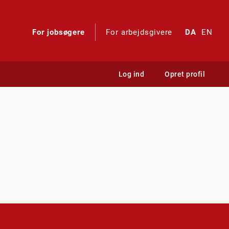
For jobsøgere
For arbejdsgivere
DA
EN
Log ind
Opret profil