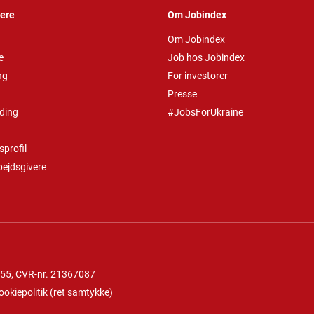
vere
Om Jobindex
Om Jobindex
e
Job hos Jobindex
ng
For investorer
Presse
ding
#JobsForUkraine
profil
bejdsgivere
 55
, CVR-nr. 21367087
ookiepolitik
(
ret samtykke
)