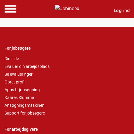
Log ind
For jobsøgere
Din side
Evaluer din arbejdsplads
Se evalueringer
Opret profil
Apps til jobsøgning
Kaares Klumme
Ansøgningsmaskinen
Support for jobsøgere
For arbejdsgivere