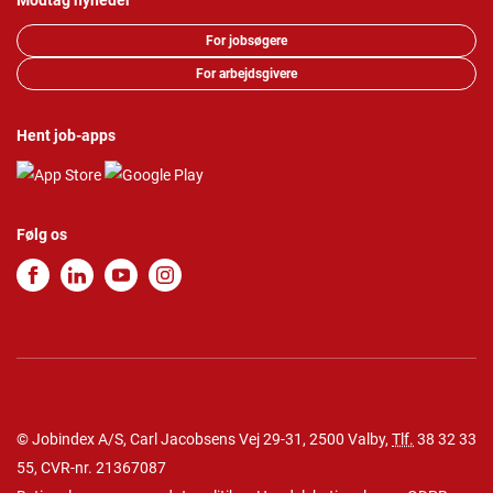
Modtag nyheder
For jobsøgere
For arbejdsgivere
Hent job-apps
Følg os
© Jobindex A/S, Carl Jacobsens Vej 29-31, 2500 Valby,
Tlf.
38 32 33
55
, CVR-nr. 21367087