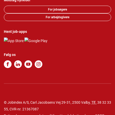
Modtag nyheder
For jobsøgere
For arbejdsgivere
Hent job-apps
Følg os
© Jobindex A/S, Carl Jacobsens Vej 29-31, 2500 Valby,
Tlf.
38 32 33
55
, CVR-nr. 21367087