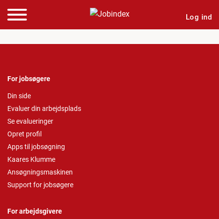
Log ind
For jobsøgere
Din side
Evaluer din arbejdsplads
Se evalueringer
Opret profil
Apps til jobsøgning
Kaares Klumme
Ansøgningsmaskinen
Support for jobsøgere
For arbejdsgivere