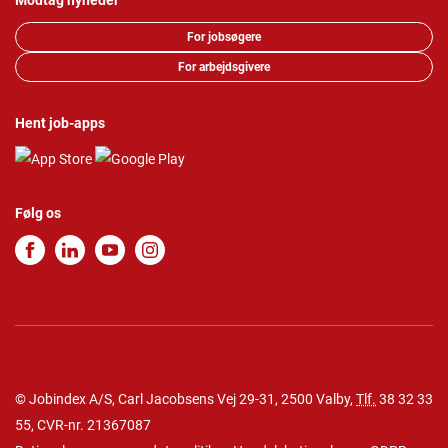
Modtag nyheder
For jobsøgere
For arbejdsgivere
Hent job-apps
Følg os
© Jobindex A/S, Carl Jacobsens Vej 29-31, 2500 Valby,
Tlf.
38 32 33
55
, CVR-nr. 21367087