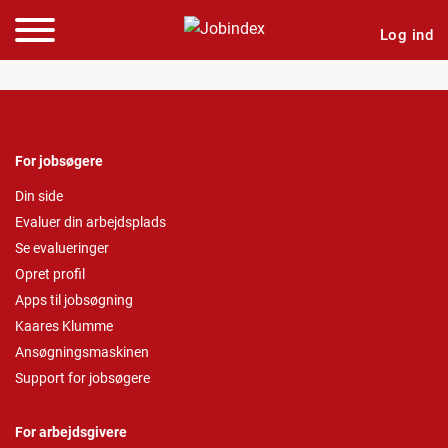
Log ind
For jobsøgere
Din side
Evaluer din arbejdsplads
Se evalueringer
Opret profil
Apps til jobsøgning
Kaares Klumme
Ansøgningsmaskinen
Support for jobsøgere
For arbejdsgivere