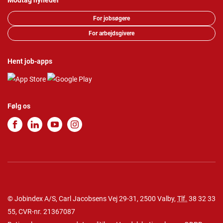
Modtag nyheder
For jobsøgere
For arbejdsgivere
Hent job-apps
Følg os
© Jobindex A/S, Carl Jacobsens Vej 29-31, 2500 Valby,
Tlf.
38 32 33
55
, CVR-nr. 21367087