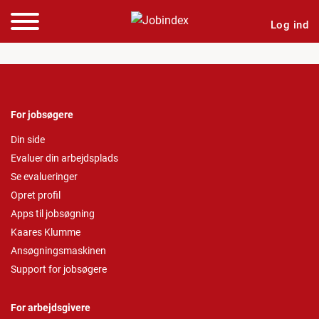
Log ind
For jobsøgere
Din side
Evaluer din arbejdsplads
Se evalueringer
Opret profil
Apps til jobsøgning
Kaares Klumme
Ansøgningsmaskinen
Support for jobsøgere
For arbejdsgivere