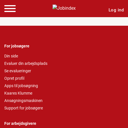
Log ind
For jobsøgere
Din side
Evaluer din arbejdsplads
Se evalueringer
Opret profil
Apps til jobsøgning
Kaares Klumme
Ansøgningsmaskinen
Support for jobsøgere
For arbejdsgivere