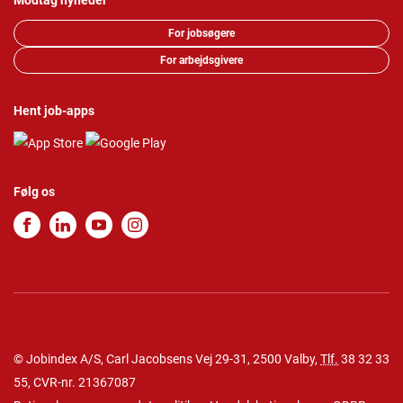
Modtag nyheder
For jobsøgere
For arbejdsgivere
Hent job-apps
Følg os
© Jobindex A/S, Carl Jacobsens Vej 29-31, 2500 Valby,
Tlf.
38 32 33
55
, CVR-nr. 21367087