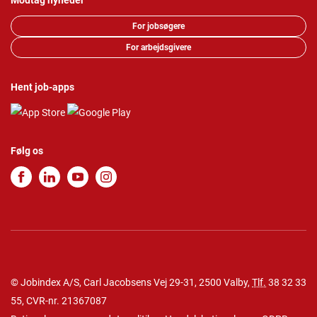
Modtag nyheder
For jobsøgere
For arbejdsgivere
Hent job-apps
Følg os
© Jobindex A/S, Carl Jacobsens Vej 29-31, 2500 Valby,
Tlf.
38 32 33
55
, CVR-nr. 21367087