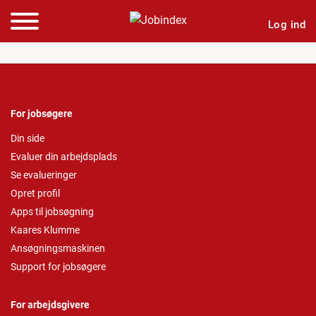
Log ind
For jobsøgere
Din side
Evaluer din arbejdsplads
Se evalueringer
Opret profil
Apps til jobsøgning
Kaares Klumme
Ansøgningsmaskinen
Support for jobsøgere
For arbejdsgivere