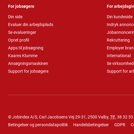
For jobsøgere
For arbejdsgi
Din side
Din kundeside
Evaluer din arbejdsplads
Indryk annonc
Se evalueringer
Jobannonceri
Opret profil
Rekruttering
Apps til jobsøgning
Employer bran
Kaares Klumme
International
Ansøgningsmaskinen
Se virksomheds
Support for jobsøgere
Support for ar
© Jobindex A/S, Carl Jacobsens Vej 29-31, 2500 Valby,
Tlf.
38 32 33
Betingelser og persondatapolitik
Handelsbetingelser
GDPR
C