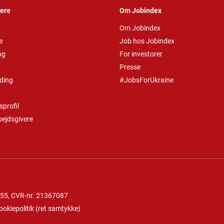
vere
Om Jobindex
Om Jobindex
e
Job hos Jobindex
ng
For investorer
Presse
ding
#JobsForUkraine
profil
bejdsgivere
 55
, CVR-nr. 21367087
ookiepolitik
(
ret samtykke
)