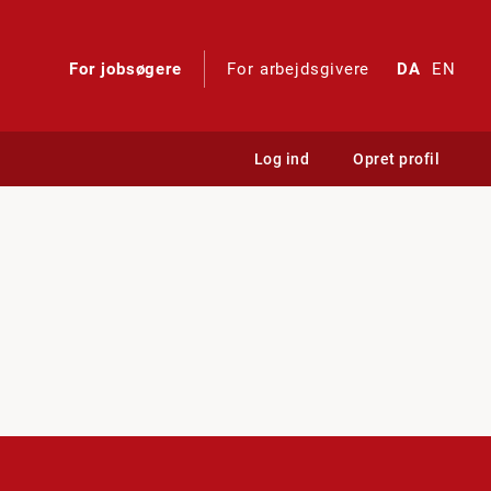
For jobsøgere
For arbejdsgivere
DA
EN
Log ind
Opret profil