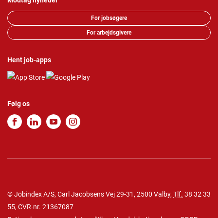
Modtag nyheder
For jobsøgere
For arbejdsgivere
Hent job-apps
Følg os
© Jobindex A/S, Carl Jacobsens Vej 29-31, 2500 Valby,
Tlf.
38 32 33
55
, CVR-nr. 21367087