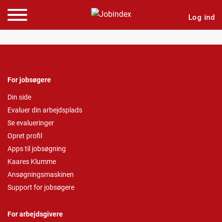
Log ind
For jobsøgere
Din side
Evaluer din arbejdsplads
Se evalueringer
Opret profil
Apps til jobsøgning
Kaares Klumme
Ansøgningsmaskinen
Support for jobsøgere
For arbejdsgivere