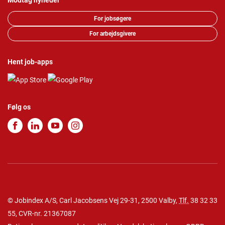
Modtag nyheder
For jobsøgere
For arbejdsgivere
Hent job-apps
Følg os
© Jobindex A/S, Carl Jacobsens Vej 29-31, 2500 Valby,
Tlf.
38 32 33
55
, CVR-nr. 21367087