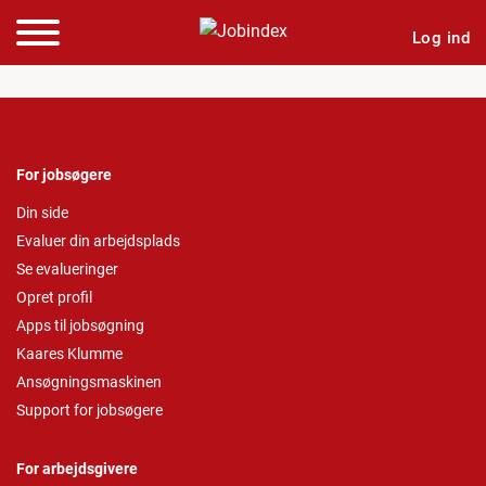
Log ind
For jobsøgere
Din side
Evaluer din arbejdsplads
Se evalueringer
Opret profil
Apps til jobsøgning
Kaares Klumme
Ansøgningsmaskinen
Support for jobsøgere
For arbejdsgivere