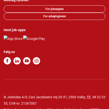
Modtag nyheder
For jobsøgere
For arbejdsgivere
Hent job-apps
Følg os
© Jobindex A/S, Carl Jacobsens Vej 29-31, 2500 Valby,
Tlf.
38 32 33
55
, CVR-nr. 21367087