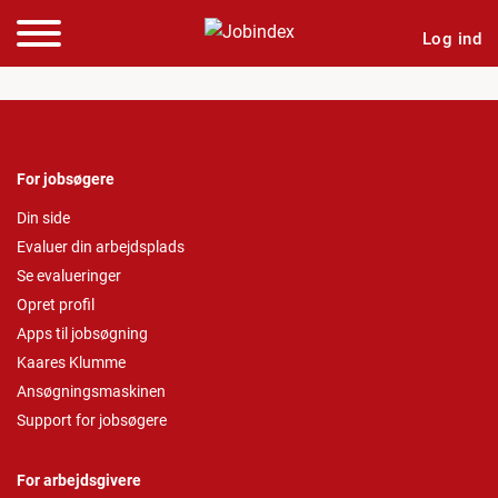
Log ind
For jobsøgere
Din side
Evaluer din arbejdsplads
Se evalueringer
Opret profil
Apps til jobsøgning
Kaares Klumme
Ansøgningsmaskinen
Support for jobsøgere
For arbejdsgivere