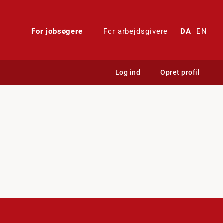
For jobsøgere
For arbejdsgivere
DA
EN
Log ind
Opret profil