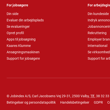
For jobsøgere
For arbejdsgi
Din side
Din kundeside
Evaluer din arbejdsplads
Indryk annonc
Se evalueringer
Jobannonceri
Opret profil
Rekruttering
Apps til jobsøgning
Employer bran
Kaares Klumme
International
Ansøgningsmaskinen
Se virksomheds
Support for jobsøgere
Support for ar
© Jobindex A/S, Carl Jacobsens Vej 29-31, 2500 Valby,
Tlf.
38 32 33
Betingelser og persondatapolitik
Handelsbetingelser
GDPR
C