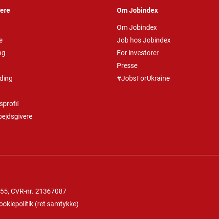
vere
Om Jobindex
Om Jobindex
e
Job hos Jobindex
ng
For investorer
Presse
ding
#JobsForUkraine
profil
bejdsgivere
 55
, CVR-nr. 21367087
ookiepolitik
(
ret samtykke
)