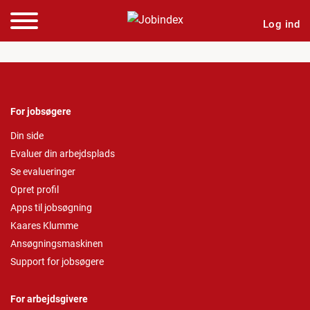
Log ind
For jobsøgere
Din side
Evaluer din arbejdsplads
Se evalueringer
Opret profil
Apps til jobsøgning
Kaares Klumme
Ansøgningsmaskinen
Support for jobsøgere
For arbejdsgivere