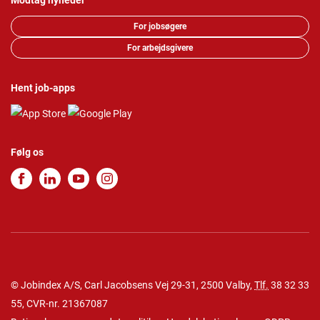
Modtag nyheder
For jobsøgere
For arbejdsgivere
Hent job-apps
Følg os
© Jobindex A/S, Carl Jacobsens Vej 29-31, 2500 Valby,
Tlf.
38 32 33
55
, CVR-nr. 21367087