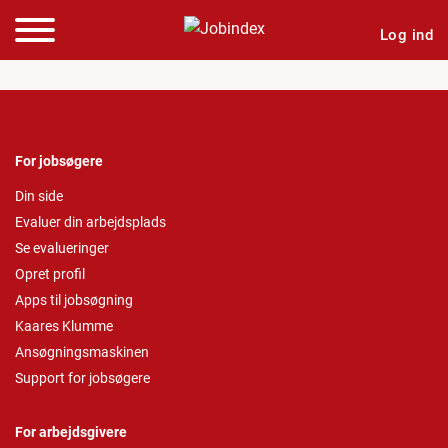
Log ind
For jobsøgere
Din side
Evaluer din arbejdsplads
Se evalueringer
Opret profil
Apps til jobsøgning
Kaares Klumme
Ansøgningsmaskinen
Support for jobsøgere
For arbejdsgivere