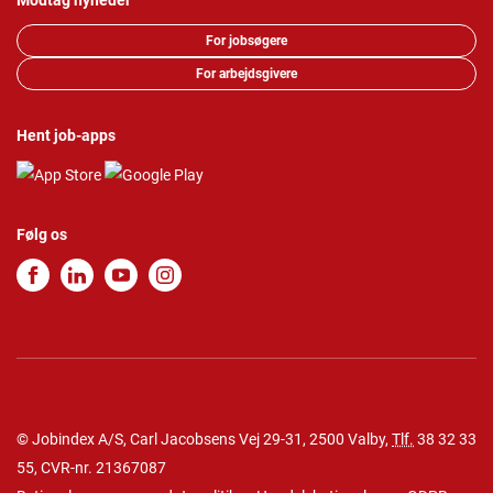
Modtag nyheder
For jobsøgere
For arbejdsgivere
Hent job-apps
Følg os
© Jobindex A/S, Carl Jacobsens Vej 29-31, 2500 Valby,
Tlf.
38 32 33
55
, CVR-nr. 21367087