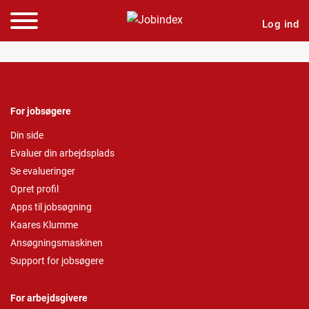
Log ind
For jobsøgere
Din side
Evaluer din arbejdsplads
Se evalueringer
Opret profil
Apps til jobsøgning
Kaares Klumme
Ansøgningsmaskinen
Support for jobsøgere
For arbejdsgivere