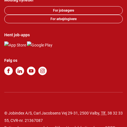
Modtag nyheder
For jobsøgere
For arbejdsgivere
Hent job-apps
Følg os
© Jobindex A/S, Carl Jacobsens Vej 29-31, 2500 Valby,
Tlf.
38 32 33
55
, CVR-nr. 21367087