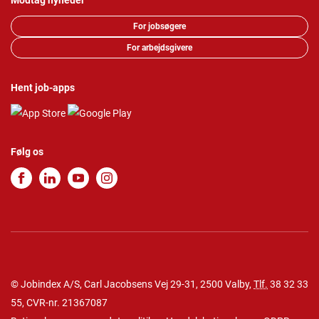
Modtag nyheder
For jobsøgere
For arbejdsgivere
Hent job-apps
Følg os
© Jobindex A/S, Carl Jacobsens Vej 29-31, 2500 Valby,
Tlf.
38 32 33
55
, CVR-nr. 21367087