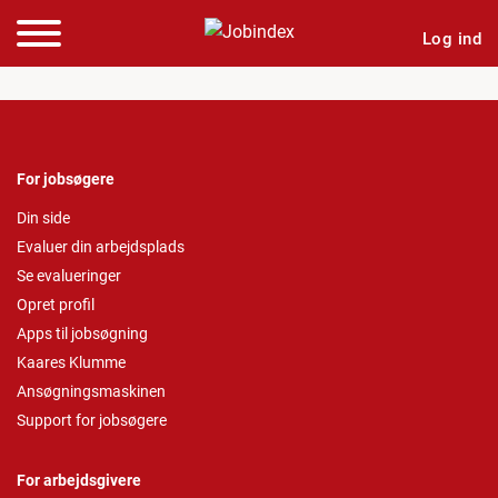
Log ind
For jobsøgere
Din side
Evaluer din arbejdsplads
Se evalueringer
Opret profil
Apps til jobsøgning
Kaares Klumme
Ansøgningsmaskinen
Support for jobsøgere
For arbejdsgivere