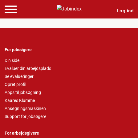
Log ind
For jobsøgere
Din side
Evaluer din arbejdsplads
Se evalueringer
Opret profil
Apps til jobsøgning
Kaares Klumme
Ansøgningsmaskinen
Support for jobsøgere
For arbejdsgivere