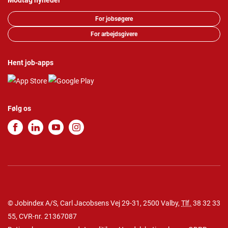
Modtag nyheder
For jobsøgere
For arbejdsgivere
Hent job-apps
Følg os
© Jobindex A/S, Carl Jacobsens Vej 29-31, 2500 Valby,
Tlf.
38 32 33
55
, CVR-nr. 21367087