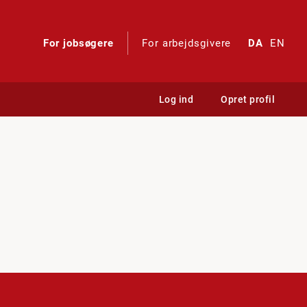
For jobsøgere
For arbejdsgivere
DA
EN
Log ind
Opret profil