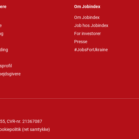
vere
Om Jobindex
Om Jobindex
e
Job hos Jobindex
ng
For investorer
Presse
ding
#JobsForUkraine
profil
bejdsgivere
 55
, CVR-nr. 21367087
ookiepolitik
(
ret samtykke
)