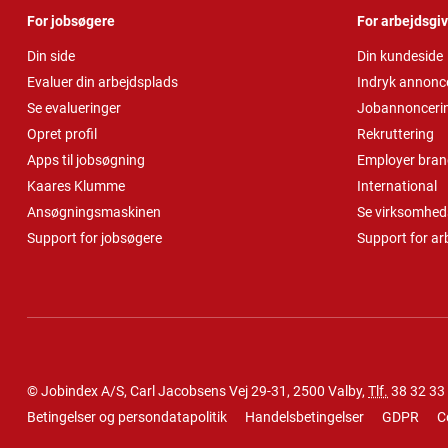
For jobsøgere
For arbejdsgi
Din side
Din kundeside
Evaluer din arbejdsplads
Indryk annonc
Se evalueringer
Jobannonceri
Opret profil
Rekruttering
Apps til jobsøgning
Employer bran
Kaares Klumme
International
Ansøgningsmaskinen
Se virksomheds
Support for jobsøgere
Support for ar
© Jobindex A/S, Carl Jacobsens Vej 29-31, 2500 Valby,
Tlf.
38 32 33
Betingelser og persondatapolitik
Handelsbetingelser
GDPR
C