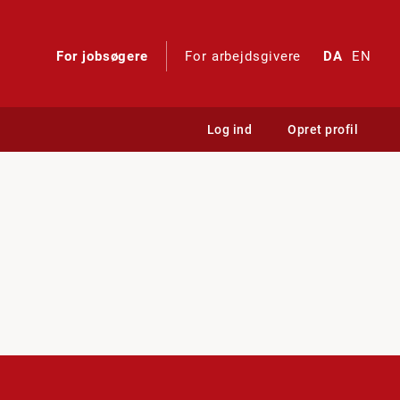
For jobsøgere
For arbejdsgivere
DA
EN
Log ind
Opret profil