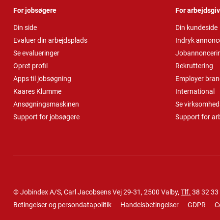
For jobsøgere
For arbejdsgi
Din side
Din kundeside
Evaluer din arbejdsplads
Indryk annonc
Se evalueringer
Jobannonceri
Opret profil
Rekruttering
Apps til jobsøgning
Employer bran
Kaares Klumme
International
Ansøgningsmaskinen
Se virksomheds
Support for jobsøgere
Support for ar
© Jobindex A/S, Carl Jacobsens Vej 29-31, 2500 Valby,
Tlf.
38 32 33
Betingelser og persondatapolitik
Handelsbetingelser
GDPR
C