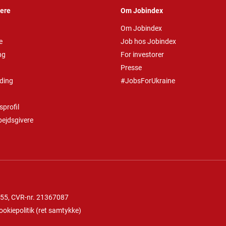
vere
Om Jobindex
Om Jobindex
e
Job hos Jobindex
ng
For investorer
Presse
ding
#JobsForUkraine
profil
bejdsgivere
 55
, CVR-nr. 21367087
ookiepolitik
(
ret samtykke
)